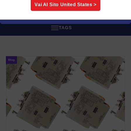
stanno affrontando sfide simili.
Vai Al Sito
United States
>
TAGS
Blog