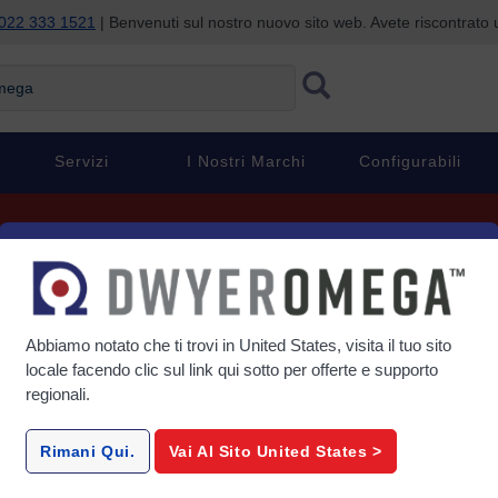
022 333 1521
| Benvenuti sul nostro nuovo sito web. Avete riscontrat
ga
Servizi
I Nostri Marchi
Configurabili
Da esperti a esperti
Abbiamo notato che ti trovi in
United States
, visita il tuo sito
locale facendo clic sul link qui sotto per offerte e supporto
regionali.
ibreria di contenuti tecnici per conoscere un prodotto, ricerc
o scoprire come altri stanno affrontando sfide simili.
Rimani Qui.
Vai Al Sito
United States
>