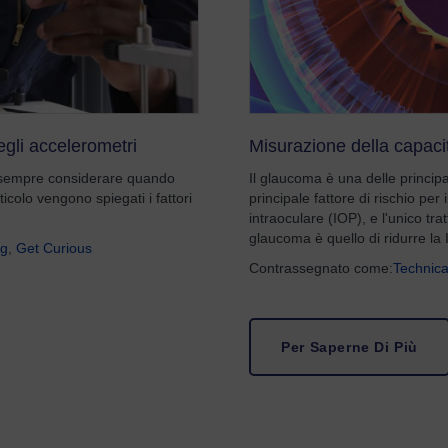
egli accelerometri
Misurazione della capacit
e sempre considerare quando
Il glaucoma è una delle principal
icolo vengono spiegati i fattori
principale fattore di rischio per
intraoculare (IOP), e l'unico tra
glaucoma è quello di ridurre la 
ng
,
Get Curious
Contrassegnato come:
Technica
Per Saperne Di Più