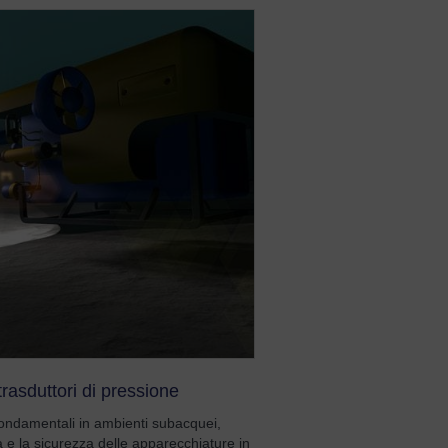
rasduttori di pressione
 fondamentali in ambienti subacquei,
tà e la sicurezza delle apparecchiature in