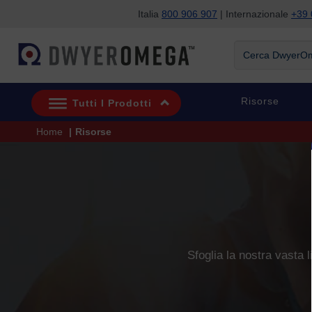
Italia
800 906 907
| Internazionale
+39 
Salta alla ricerca
Salta al contenuto principale
Salta alla navigazione
Cerca DwyerOme
Risorse
Tutti I Prodotti
Home
Risorse
Sfoglia la nostra vasta l