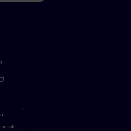
!
co
 articoli