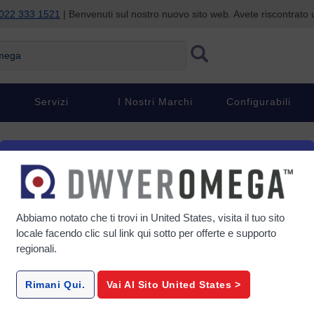
022 333 1521
| Benvenuti sul nostro nuovo sito web. Avete riscontrat
ga
Servizi
I Nostri Marchi
Configurabili
Abbiamo notato che ti trovi in
United States
, visita il tuo sito
locale facendo clic sul link qui sotto per offerte e supporto
regionali.
Rimani Qui.
Vai Al Sito
United States
>