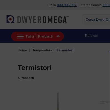
Italia
800 906 907
| Internazionale
+39 
Salta alla ricerca
Salta al contenuto principale
Salta alla navigazione
Cerca DwyerOme
Risorse
Tutti I Prodotti
Home
Temperatura
Termistori
Termistori
5 Prodotti