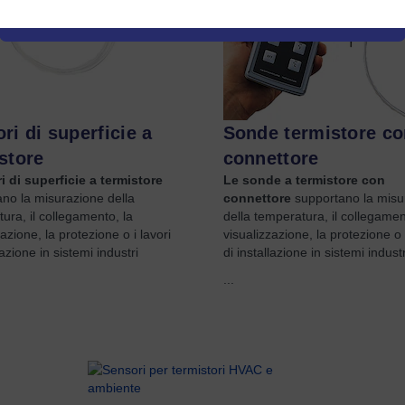
ri di superficie a
Sonde termistore co
store
connettore
i di superficie a termistore
Le sonde a termistore con
no la misurazione della
connettore
supportano la misu
ura, il collegamento, la
della temperatura, il collegamen
azione, la protezione o i lavori
visualizzazione, la protezione o i
lazione in sistemi industri
di installazione in sistemi industr
...