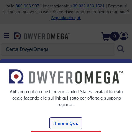
Italia
800 906 907
| Internazionale
+39 022 333 1521
| Benvenuti
sul nostro nuovo sito web. Avete riscontrato un problema o un bug?
Salta alla ricerca
Salta al contenuto principale
Salta alla navigazione
Segnalatelo qui.
0
Cerca DwyerOmega
Home
Livello
Indicatori e controller
Indicatori e controller
Abbiamo notato che ti trovi in
United States
, visita il tuo sito
2 Prodotti
locale facendo clic sul link qui sotto per offerte e supporto
regionali.
Rimani Qui.