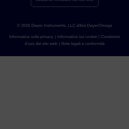
©
2026
Dwyer Instruments, LLC d/b/a DwyerOmega
Informativa sulla privacy
Informativa sui cookie
Condizioni
d'uso del sito web
Note legali e conformità