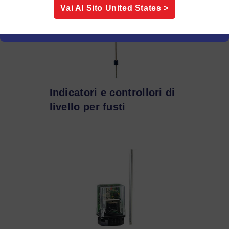
Vai Al Sito
United States
>
Indicatori e controllori di
livello per fusti