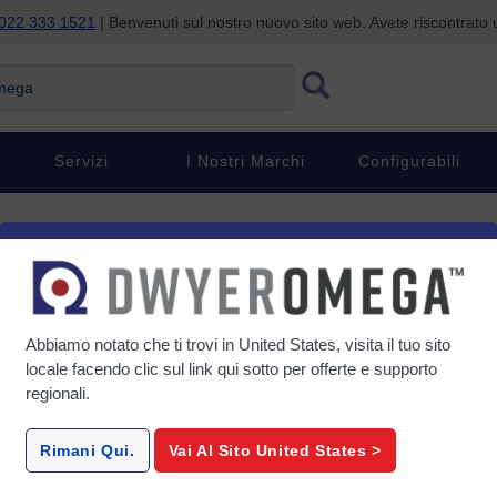
022 333 1521
| Benvenuti sul nostro nuovo sito web. Avete riscontrat
ga
Servizi
I Nostri Marchi
Configurabili
Abbiamo notato che ti trovi in
United States
, visita il tuo sito
locale facendo clic sul link qui sotto per offerte e supporto
regionali.
Rimani Qui.
Vai Al Sito
United States
>