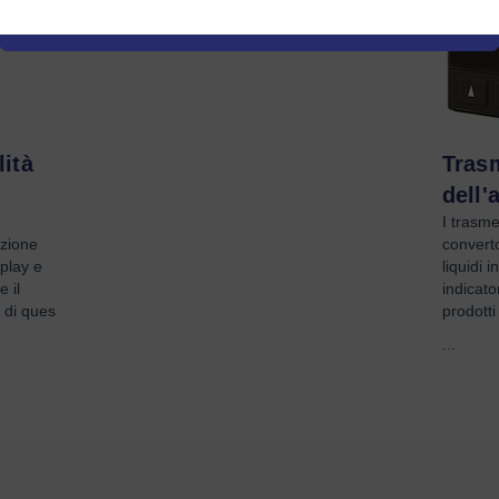
lità
Trasm
dell'
I trasme
azione
converto
splay e
liquidi i
e il
indicato
i di ques
prodotti
...