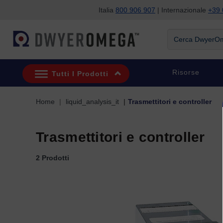
Italia
800 906 907
| Internazionale
+39 
Salta alla ricerca
Salta al contenuto principale
Salta alla navigazione
Cerca DwyerOme
Risorse
Tutti I Prodotti
Home
liquid_analysis_it
Trasmettitori e controller
Trasmettitori e controller
2 Prodotti