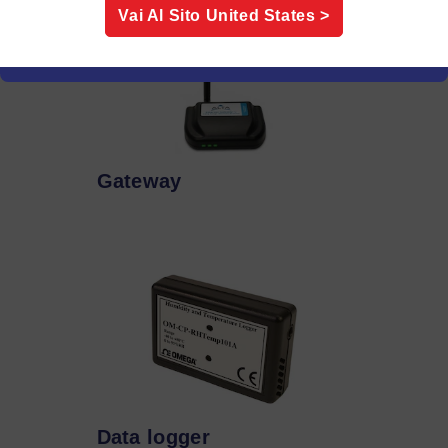
Vai Al Sito
United States
>
Gateway
Data logger