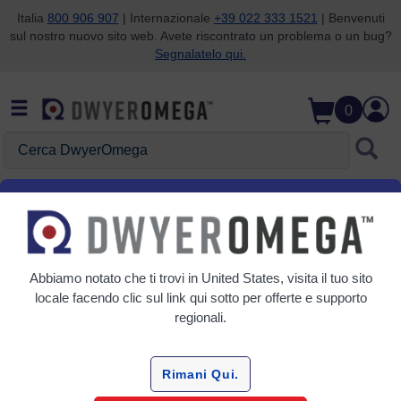
Italia
800 906 907
| Internazionale
+39 022 333 1521
| Benvenuti
sul nostro nuovo sito web. Avete riscontrato un problema o un bug?
Salta alla ricerca
Salta al contenuto principale
Salta alla navigazione
Segnalatelo qui.
0
Cerca DwyerOmega
Home
Acquisizione dati
Monitoraggio ambientale
Monitoraggio ambientale
Abbiamo notato che ti trovi in
United States
, visita il tuo sito
6 Prodotti
locale facendo clic sul link qui sotto per offerte e supporto
regionali.
Rimani Qui.