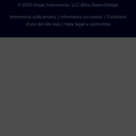
©
2026
Dwyer Instruments, LLC d/b/a DwyerOmega
Informativa sulla privacy
Informativa sui cookie
Condizioni
d'uso del sito web
Note legali e conformità