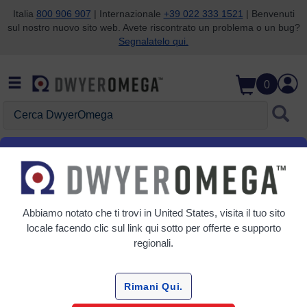
Italia
800 906 907
| Internazionale
+39 022 333 1521
| Benvenuti
sul nostro nuovo sito web. Avete riscontrato un problema o un bug?
Salta alla ricerca
Salta al contenuto principale
Salta alla navigazione
Segnalatelo qui.
0
Cerca DwyerOmega
Home
Qualità dell'aria
Trasmettitori di aria e gas
Trasmettitori di aria e gas
Abbiamo notato che ti trovi in
United States
, visita il tuo sito
5 Prodotti
locale facendo clic sul link qui sotto per offerte e supporto
regionali.
Rimani Qui.