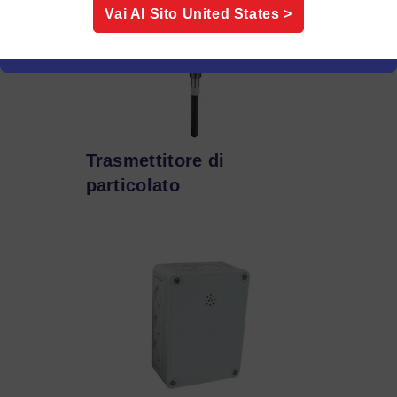
Vai Al Sito
United States
>
Trasmettitore di
particolato