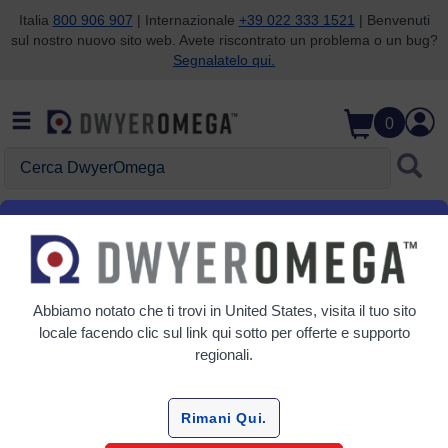
Italia
800 906 907
| Internazionale
+39 022 333 1521
| Benvenuti
sul nostro nuovo sito web. Avete riscontrato un problema o un bug?
Salta alla ricerca
Salta al contenuto principale
Salta alla navigazione
Segnalatelo qui.
0
Cerca DwyerOmega
Home
Automazione, controllo e monitoraggio
Movimentazione dei materiali
Movimentazione dei materiali
Abbiamo notato che ti trovi in
United States
, visita il tuo sito
locale facendo clic sul link qui sotto per offerte e supporto
2 Prodotti
regionali.
Rimani Qui.