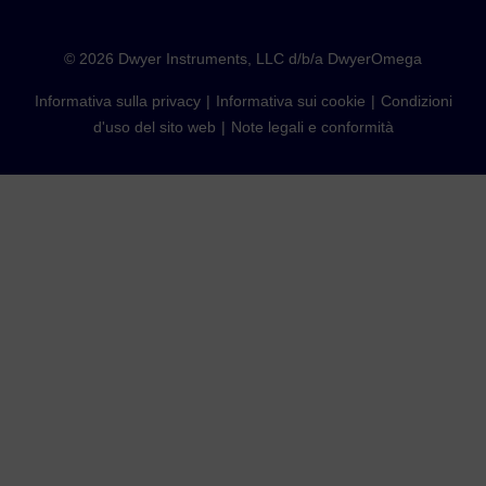
©
2026
Dwyer Instruments, LLC d/b/a DwyerOmega
Informativa sulla privacy
Informativa sui cookie
Condizioni
d'uso del sito web
Note legali e conformità