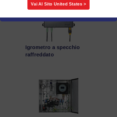
Vai Al Sito
United States
>
Igrometro a specchio
raffreddato