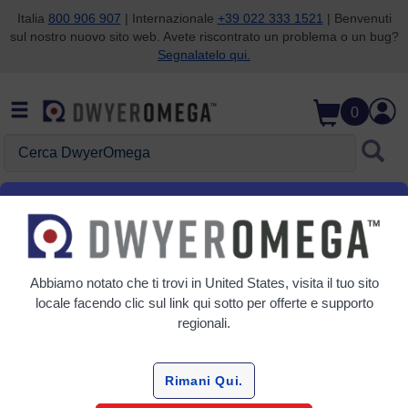
Italia
800 906 907
| Internazionale
+39 022 333 1521
| Benvenuti
sul nostro nuovo sito web. Avete riscontrato un problema o un bug?
Salta alla ricerca
Salta al contenuto principale
Salta alla navigazione
Segnalatelo qui.
0
Cerca DwyerOmega
Home
Dew-point
Dew-point
Abbiamo notato che ti trovi in
United States
, visita il tuo sito
7 Prodotti
locale facendo clic sul link qui sotto per offerte e supporto
regionali.
Rimani Qui.