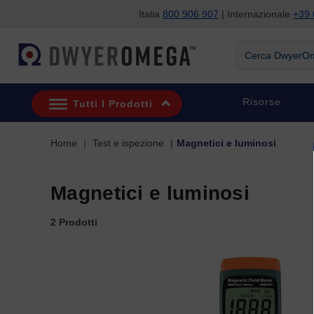
Italia
800 906 907
| Internazionale
+39 
Salta alla ricerca
Salta al contenuto principale
Salta alla navigazione
Cerca DwyerOme
Risorse
Tutti I Prodotti
Home
Test e ispezione
Magnetici e luminosi
Magnetici e luminosi
2 Prodotti