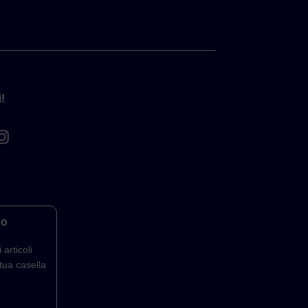
!
co
 articoli
tua casella