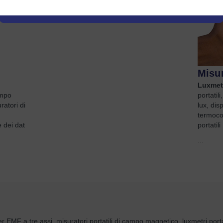
Misur
Luxmet
ampo
portatili
ratori di
lux, disp
termoco
 dei dat
portatil
...
ter EMF a tre assi, misuratori portatili di campo magnetico, luxmetri por