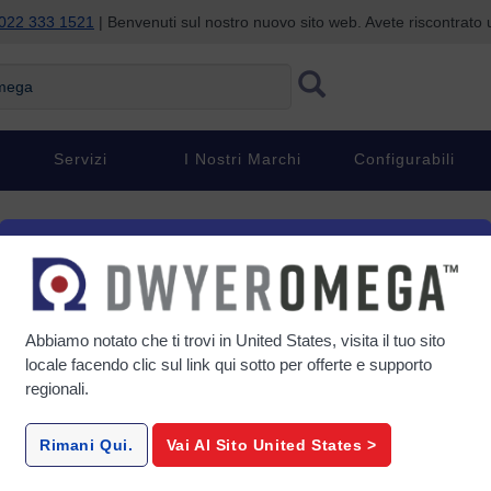
022 333 1521
| Benvenuti sul nostro nuovo sito web. Avete riscontrat
ga
Servizi
I Nostri Marchi
Configurabili
Abbiamo notato che ti trovi in
United States
, visita il tuo sito
locale facendo clic sul link qui sotto per offerte e supporto
regionali.
Rimani Qui.
Vai Al Sito
United States
>