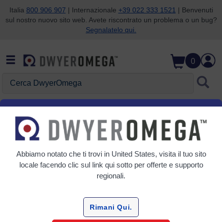
Italia
800 906 907
| Internazionale
+39 022 333 1521
| Benvenuti
sul nostro nuovo sito web. Avete riscontrato un problema o un bug?
Salta alla ricerca
Salta al contenuto principale
Salta alla navigazione
Segnalatelo qui.
0
Cerca DwyerOmega
Home
Acquisizione dati
Registratori di dati
Registratori di dati
Abbiamo notato che ti trovi in
United States
, visita il tuo sito
8 Prodotti
locale facendo clic sul link qui sotto per offerte e supporto
regionali.
Rimani Qui.