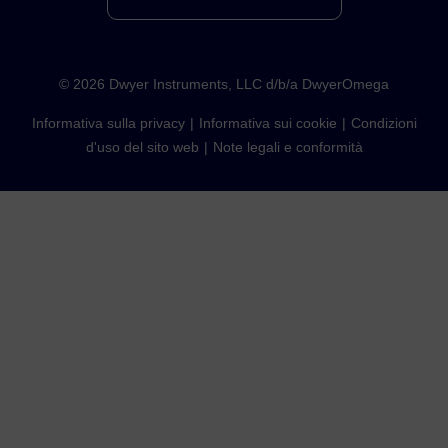
©
2026
Dwyer Instruments, LLC d/b/a DwyerOmega
Informativa sulla privacy
Informativa sui cookie
Condizioni
d'uso del sito web
Note legali e conformità