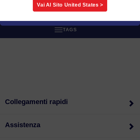
stanno affrontando sfide simili.
Vai Al Sito
United States
>
TAGS
Collegamenti rapidi
Assistenza