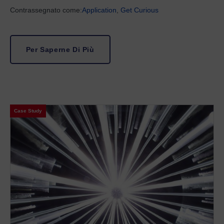
Contrassegnato come:
Application
,
Get Curious
Per Saperne Di Più
Case Study