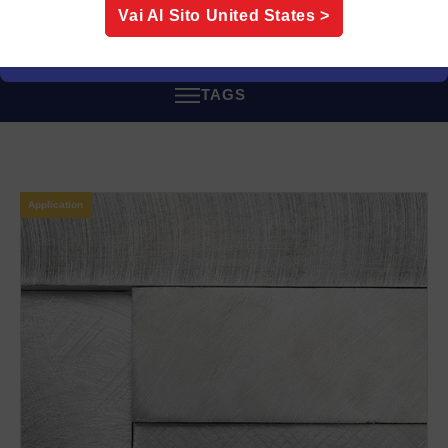
stanno affrontando sfide simili.
Vai Al Sito
United States
>
TAGS
Application