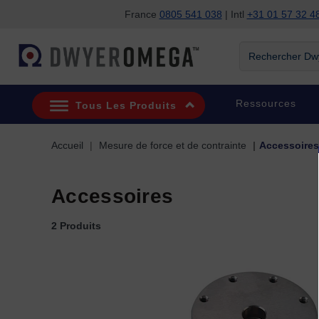
France
0805 541 038
| Intl
+31 01 57 32 4
Passer à la recherche
Passer au contenu principal
Passer à la navigation
Rechercher Dwye
Ressources
Tous Les Produits
Accueil
Mesure de force et de contrainte
Accessoires
Accessoires
2 Produits