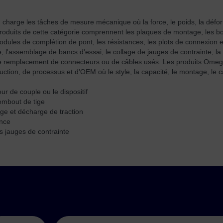
charge les tâches de mesure mécanique où la force, le poids, la déform
s produits de cette catégorie comprennent les plaques de montage, les b
dules de complétion de pont, les résistances, les plots de connexion et 
e, l'assemblage de bancs d'essai, le collage de jauges de contrainte, la 
et le remplacement de connecteurs ou de câbles usés. Les produits Om
uction, de processus et d'OEM où le style, la capacité, le montage, le 
r de couple ou le dispositif
'embout de tige
ge et décharge de traction
ance
es jauges de contrainte