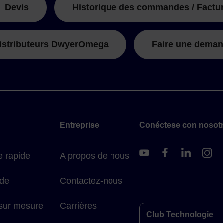
Devis
Historique des commandes / Factu
istributeurs DwyerOmega
Faire une deman
Entreprise
Conéctese con nosot
 rapide
A propos de nous
ide
Contactez-nous
 sur mesure
Carrières
Club Technologie