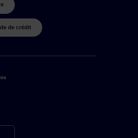
re
de de crédit
ros