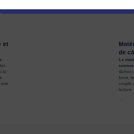
 et
Matér
de c
e
Le matér
les
connec
 la
tâches 
le
force, l
n une
couple d
lecture
...