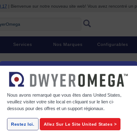
8 17
| Bienvenue sur notre nouveau site web! Vous avez rencontré un
rOmega
Services
Nos Marques
Configurables
Nous avons remarqué que vous êtes dans
United States
,
veuillez visiter votre site local en cliquant sur le lien ci-
dessous pour des offres et un support régionaux.
Restez Ici.
Allez Sur Le Site
United States
>