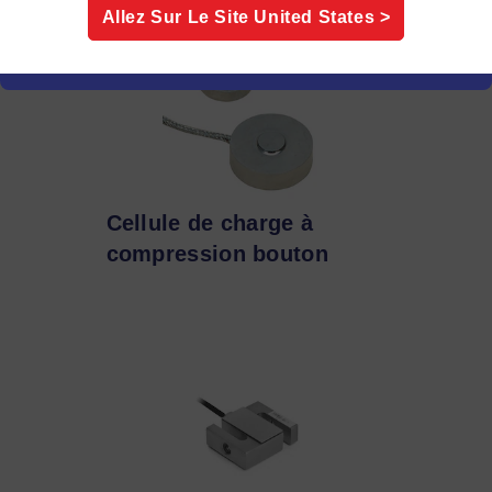
Allez Sur Le Site
United States
>
Cellule de charge à
compression bouton