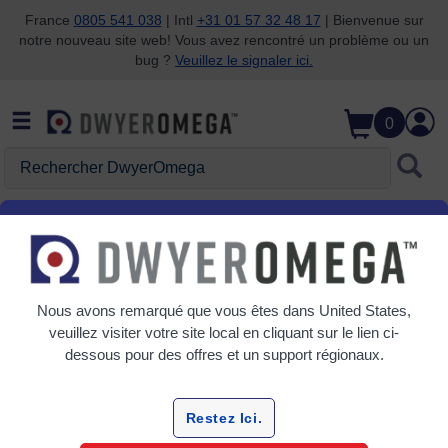
France
0805 541 038
| Intl
+31 01 57 32 48 17
| Bienvenue sur
notre nouveau site web! Vous avez rencontré un problème ou un
Passer à la recherche
Passer au contenu principal
Passer à la navigation
bug ?
Veuillez le signaler ici.
0
Rechercher DwyerOmega
Accueil
Mesure de force et de contrainte
Cellules de charge
Cellules de charge
Nous avons remarqué que vous êtes dans
United States
,
veuillez visiter votre site local en cliquant sur le lien ci-
6 Produits
dessous pour des offres et un support régionaux.
Restez Ici.