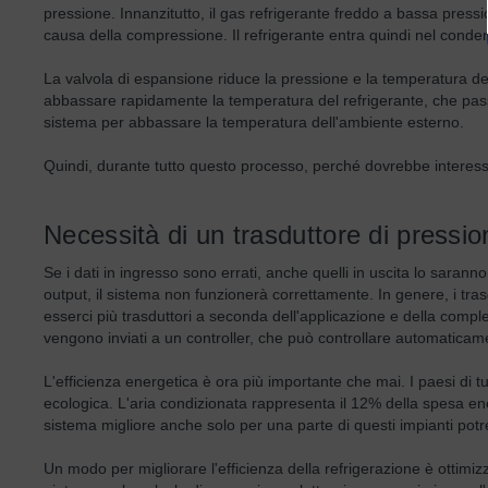
pressione. Innanzitutto, il gas refrigerante freddo a bassa pre
causa della compressione. Il refrigerante entra quindi nel conden
La valvola di espansione riduce la pressione e la temperatura de
abbassare rapidamente la temperatura del refrigerante, che passa
sistema per abbassare la temperatura dell'ambiente esterno.
Quindi, durante tutto questo processo, perché dovrebbe interess
Necessità di un trasduttore di pressio
Se i dati in ingresso sono errati, anche quelli in uscita lo saranno
output, il sistema non funzionerà correttamente. In genere, i tra
esserci più trasduttori a seconda dell'applicazione e della comples
vengono inviati a un controller, che può controllare automaticam
L'efficienza energetica è ora più importante che mai. I paesi di 
ecologica. L'aria condizionata rappresenta il 12% della spesa ene
sistema migliore anche solo per una parte di questi impianti po
Un modo per migliorare l'efficienza della refrigerazione è ottimiz