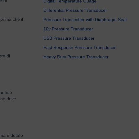
e di
Digital Temperature Guage
Differential Pressure Transducer
 prima che il
Pressure Transmitter with Diaphragm Seal
10v Pressure Transducer
USB Pressure Transducer
Fast Response Pressure Transducer
ore di
Heavy Duty Pressure Transducer
rante è
ione deve
tema è dotato