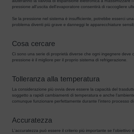
aiuteranno la valvola di espansione elettronica a massimizzare l'e
pressione all'uscita dell'evaporatore consentirà di raccogliere ulter
Se la pressione nel sistema è insufficiente, potrebbe esserci una p
problema diventi più grave e danneggi le apparecchiature sensibi
Cosa cercare
Ci sono una serie di proprietà diverse che ogni ingegnere deve 
pressione è il migliore per il proprio sistema di refrigerazione.
Tolleranza alla temperatura
La considerazione più ovvia deve essere la capacità del trasdutto
soggetto a rapidi cambiamenti di temperatura e anche l'ambiente 
comunque funzionare perfettamente durante l'intero processo di 
Accuratezza
L'accuratezza può essere il criterio più importante se l'obiettivo 