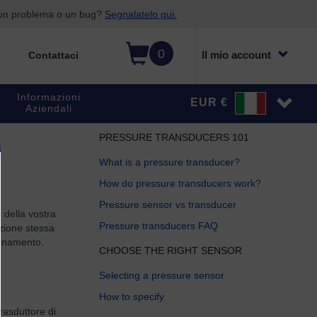
o un problema o un bug?
Segnalatelo qui.
0
Il mio account
Contattaci
Informazioni
EUR €
Aziendali
PRESSURE TRANSDUCERS 101
What is a pressure transducer?
How do pressure transducers work?
Pressure sensor vs transducer
e della vostra
Pressure transducers FAQ
nzione stessa
zionamento.
CHOOSE THE RIGHT SENSOR
Selecting a pressure sensor
How to specify
rasduttore di