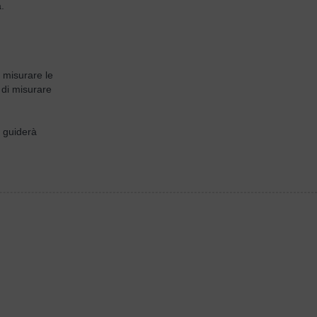
.
i misurare le
 di misurare
i guiderà