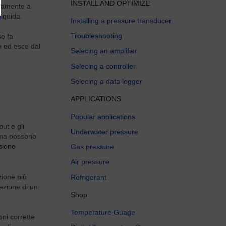
INSTALL AND OPTIMIZE
idamente a
liquida.
Installing a pressure transducer
Troubleshooting
se fa
e ed esce dal
Selecing an amplifier
Selecing a controller
Selecing a data logger
APPLICATIONS
Popular applications
put e gli
Underwater pressure
, ma possono
ssione
Gas pressure
Air pressure
zione più
Refrigerant
eazione di un
Shop
Temperature Guage
oni corrette