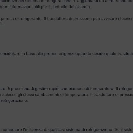
fficienza del sistema di refrigerazione. L'aggiunta di un altro trasduttor
iori informazioni utili per il controllo del sistema.
erdita di refrigerante. Il trasduttore di pressione può avvisare i tecnici
li.
considerare in base alle proprie esigenze quando decide quale trasdutt
re di pressione di gestire rapidi cambiamenti di temperatura. Il refrige
subisce gli stessi cambiamenti di temperatura. Il trasduttore di press
refrigerazione.
è aumentare l'efficienza di qualsiasi sistema di refrigerazione. Se il sis