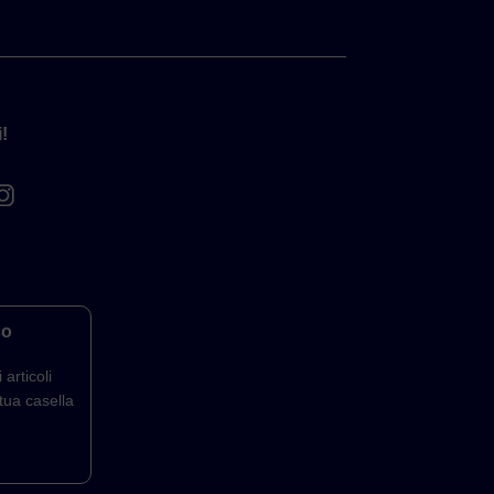
!
co
 articoli
tua casella