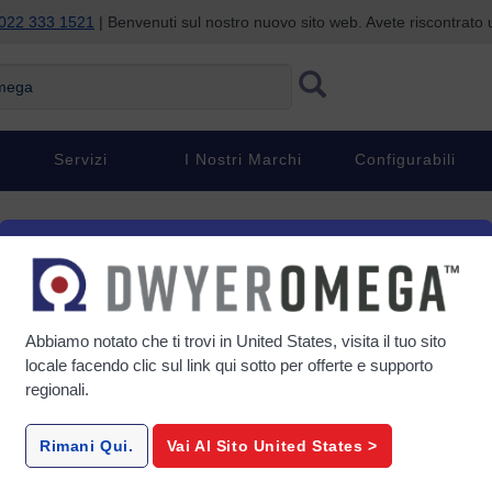
022 333 1521
| Benvenuti sul nostro nuovo sito web. Avete riscontrat
ga
Servizi
I Nostri Marchi
Configurabili
er refrigeranti
, dai grandi impianti di refrigerazione dei supermercati al climatizzator
Abbiamo notato che ti trovi in
United States
, visita il tuo sito
ento di tutti i sistemi di refrigerazione. Essi aiutano a controllare la fu
locale facendo clic sul link qui sotto per offerte e supporto
ne fa parte di tutti questi sistemi ed è necessario per il loro corretto fun
regionali.
Rimani Qui.
Vai Al Sito
United States
>
di refrigerazione può essere utile per capire perché è necessario un t