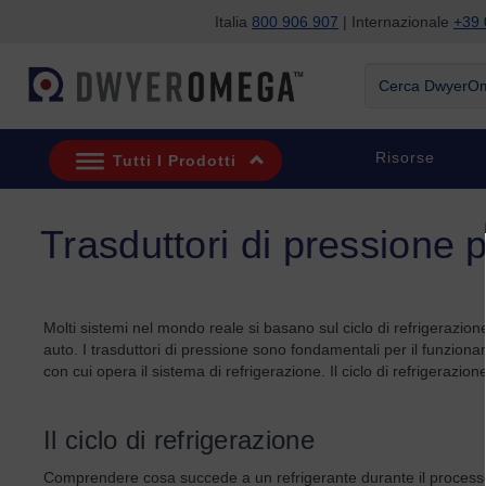
Italia
800 906 907
| Internazionale
+39 
Salta alla ricerca
Salta al contenuto principale
Salta alla navigazione
Cerca DwyerOme
Risorse
Tutti I Prodotti
Trasduttori di pressione p
Molti sistemi nel mondo reale si basano sul ciclo di refrigerazione
auto. I trasduttori di pressione sono fondamentali per il funzionam
con cui opera il sistema di refrigerazione. Il ciclo di refrigerazio
Il ciclo di refrigerazione
Comprendere cosa succede a un refrigerante durante il processo 