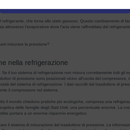
ssione entra nel compressore, dove la temperatura del gas aumenta rap
satore, dove rilascia calore all'ambiente esterno e si condensa in fase 
l refrigerante, che torna allo stato gassoso. Questo cambiamento di fa
 attraverso l'evaporatore dove l'aria viene raffreddata dal refrigerant
arti misurare la pressione?
ne nella refrigerazione
. Se il tuo sistema di refrigerazione non misura correttamente tutti gli in
sduttori di pressione sono posizionati vicino all'uscita del compressore
sità del sistema di refrigerazione. I dati raccolti dal trasduttore di pre
ente il compressore nel sistema.
tutto il mondo chiedono pratiche più ecologiche, compresa una refrigera
rgetica delle famiglie degli Stati Uniti, una percentuale enorme. La cr
trebbe portare a un enorme risparmio energetico.
zare il sistema di misurazione del trasduttore di pressione. Le informazi