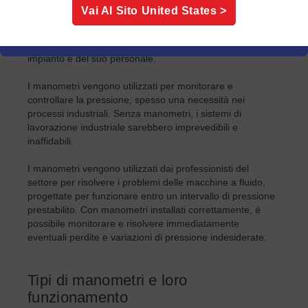
della temperatura, è una delle misurazioni più importanti
Vai Al Sito
United States
>
per le operazioni in un'ampia varietà di applicazioni, in
particolare quelle industriali, ed è essenziale per garantire
sia la qualità di un prodotto che la sicurezza di un
impianto e del suo personale.
I manometri vengono utilizzati per monitorare e
controllare la pressione, spesso una necessità nei
processi industriali. Senza manometri, i sistemi di
lavorazione industriale sarebbero imprevedibili e
inaffidabili.
I manometri vengono utilizzati dai professionisti del
settore per risolvere i problemi delle macchine a fluido,
progettate per funzionare entro un intervallo di pressione
prestabilito. Con manometri installati correttamente, è
possibile monitorare e risolvere immediatamente
eventuali perdite e variazioni di pressione indesiderate.
Tipi di manometri e loro
funzionamento