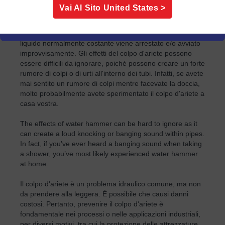
L'effetto colpo d'ariete, noto anche come shock idraulico,
Vai Al Sito
United States
>
è ciò che viene definito carico d'urto, ovvero la forza
prodotta da un carico improvviso su un tubo attraverso il
quale scorre un liquido o del vapore. Si verifica quando un
liquido normalmente costante viene arrestato e/o avviato
improvvisamente. Gli effetti del colpo d'ariete possono
essere difficili da ignorare, poiché possono creare un forte
rumore di colpi o di urti all'interno dei tubi. Infatti, se avete
mai sentito un rumore di colpi mentre facevate la doccia,
molto probabilmente avete sperimentato il colpo d'ariete a
casa vostra.
The effects of water hammer can be hard to ignore as it
can create a loud knocking or banging sound within pipes.
In fact, if you’ve ever heard a banging sound when taking
a shower, you’ve most likely experienced water hammer
at home.
Il colpo d'ariete è un problema idraulico comune, ma non
da prendere alla leggera. È possibile che causi danni
costosi. Pertanto, prevenire il colpo d'ariete è
fondamentale nei processi o nelle applicazioni industriali,
per diversi motivi, tra cui la protezione delle attrezzature,