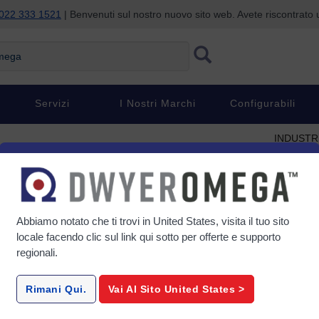
022 333 1521
| Benvenuti sul nostro nuovo sito web. Avete riscontrat
ga
Servizi
I Nostri Marchi
Configurabili
INDUSTR
pere sui riscaldatori
Industrial
Strip Hea
Cartridge
Abbiamo notato che ti trovi in
United States
, visita il tuo sito
Flexible 
locale facendo clic sul link qui sotto per offerte e supporto
o in un serbatoio o in un contenitore per riscaldare
Immersio
regionali.
ta. I riscaldatori a immersione sono relativamente
Rope and
nfigurazioni fisiche, materiali e intervalli di
pplicazioni.
Rimani Qui.
Vai Al Sito
United States
>
Polyimide
How to ca