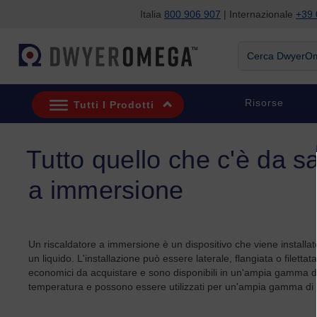
Italia
800 906 907
| Internazionale
+39 
Salta alla ricerca
Salta al contenuto principale
Salta alla navigazione
Cerca DwyerOme
Risorse
Tutti I Prodotti
Tutto quello che c'è da sa
a immersione
Un riscaldatore a immersione è un dispositivo che viene installat
un liquido. L'installazione può essere laterale, flangiata o filetta
economici da acquistare e sono disponibili in un'ampia gamma di co
temperatura e possono essere utilizzati per un'ampia gamma di a