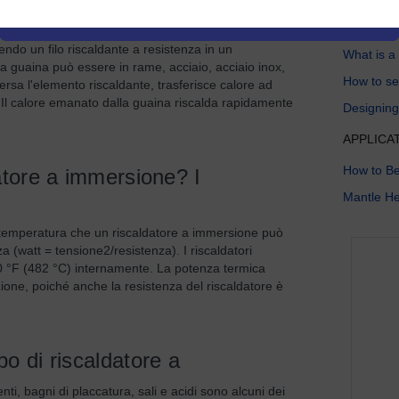
HEAT TR
ndo un filo riscaldante a resistenza in un
What is a
a guaina può essere in rame, acciaio, acciaio inox,
How to se
aversa l'elemento riscaldante, trasferisce calore ad
. Il calore emanato dalla guaina riscalda rapidamente
Designing
APPLICA
How to Be
datore a immersione? I
Mantle He
La temperatura che un riscaldatore a immersione può
 (watt = tensione2/resistenza). I riscaldatori
00 °F (482 °C) internamente. La potenza termica
one, poiché anche la resistenza del riscaldatore è
o di riscaldatore a
enti, bagni di placcatura, sali e acidi sono alcuni dei