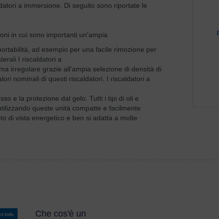
ldatori a immersione. Di seguito sono riportate le
zioni in cui sono importanti un'ampia
portabilità, ad esempio per una facile rimozione per
terali I riscaldatori a
rma irregolare grazie all'ampia selezione di densità di
i nominali di questi riscaldatori. I riscaldatori a
o e la protezione dal gelo. Tutti i tipi di oli e
 utilizzando queste unità compatte e facilmente
nto di vista energetico e ben si adatta a molte
Che cos'è un
t Info