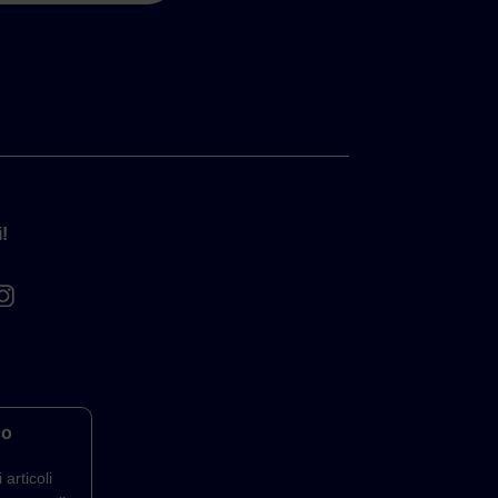
!
co
 articoli