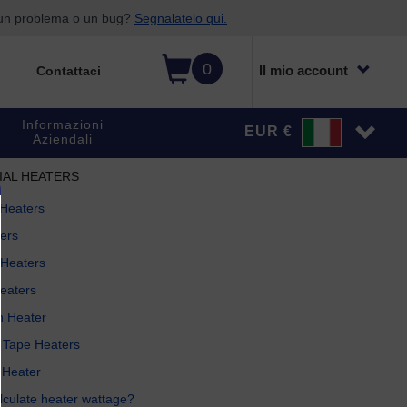
o un problema o un bug?
Segnalatelo qui.
0
Il mio account
Contattaci
Informazioni
EUR €
Aziendali
IAL HEATERS
 Heaters
ters
 Heaters
Heaters
n Heater
 Tape Heaters
 Heater
lculate heater wattage?