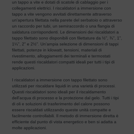
un tappo a vite e dotati di scatole di cablaggio per i
collegamenti elettrici. I riscaldatori a immersione con
tappo a vite vengono avvitati direttamente attraverso
un'apertura filettata nella parete del serbatoio o attraverso
un raccordo per tubi, un semiraccordo o una flangia di
saldatura corrispondenti. Le dimensioni dei riscaldatori a
tappo filettato sono disponibili con filettature da ½", ¾", 1",
1¼", 2" e 2½". Un'ampia selezione di dimensioni di tappi
filettati, potenze in kilowatt, tensioni, materiali di
rivestimento, alloggiamenti dei terminali e termostati
rende questi riscaldatori compatti ideali per tutti i tipi di
applicazioni.
I riscaldatori a immersione con tappo filettato sono
utilizzati per riscaldare liquidi in una varietà di processi.
Questi riscaldatori sono ideali per il riscaldamento
dell'acqua di processo e la protezione dal gelo. Tutti i tipi
di oli e soluzioni di trasferimento del calore possono
essere riscaldati utilizzando queste unità compatte e
facilmente controllabili. Il metodo di immersione diretta è
efficiente dal punto di vista energetico e ben si adatta a
molte applicazioni.