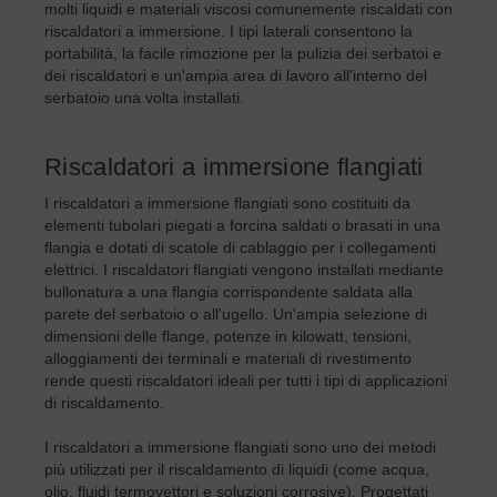
molti liquidi e materiali viscosi comunemente riscaldati con
riscaldatori a immersione. I tipi laterali consentono la
portabilità, la facile rimozione per la pulizia dei serbatoi e
dei riscaldatori e un'ampia area di lavoro all'interno del
serbatoio una volta installati.
Riscaldatori a immersione flangiati
I riscaldatori a immersione flangiati sono costituiti da
elementi tubolari piegati a forcina saldati o brasati in una
flangia e dotati di scatole di cablaggio per i collegamenti
elettrici. I riscaldatori flangiati vengono installati mediante
bullonatura a una flangia corrispondente saldata alla
parete del serbatoio o all'ugello. Un'ampia selezione di
dimensioni delle flange, potenze in kilowatt, tensioni,
alloggiamenti dei terminali e materiali di rivestimento
rende questi riscaldatori ideali per tutti i tipi di applicazioni
di riscaldamento.
I riscaldatori a immersione flangiati sono uno dei metodi
più utilizzati per il riscaldamento di liquidi (come acqua,
olio, fluidi termovettori e soluzioni corrosive). Progettati