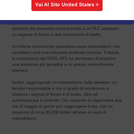
temperatura e l'isolamento.
Vai Al Sito
United States
>
L'impianto di trattamento delle acque reflue disponeva di
un sistema SCADA esistente che non era in grado di
gestire tutti i segnali necessari. Avevano tre segnali
esistenti che dovevano essere inviati a un PLC separato:
un segnale di flusso e due misurazioni di livello.
Un'offerta concorrente prevedeva nuovi trasmettitori, che
sarebbero stati una soluzione piuttosto costosa. Tuttavia,
la conoscenza del DRSL-SP1 ha permesso di proporre
una soluzione più semplice a un prezzo notevolmente
inferiore.
Inoltre, aggiungendo un trasmettitore radio wireless, un
tecnico responsabile è ora in grado di monitorare a
distanza i segnali di flusso e di livello, oltre ad
automatizzare il controllo. Ciò consente di risparmiare due
ore di viaggio al giorno per raggiungere il sito, con un
risparmio di circa 30.000 dollari all'anno in costi di
manodopera.