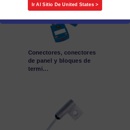
Ir Al Sitio De
United States
>
Conectores, conectores
de panel y bloques de
termi...