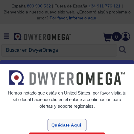
España
800 900 532
| Fuera de España
+34 911 776 121
|
Bienvenido a nuestro nuevo sitio web. ¿Encontró algún problema o
Saltar a la búsqueda
Saltar al contenido principal
Saltar a la navegación
error?
Por favor, infórmelo aquí.
0
Buscar en DwyerOmega
Inicio
Temperatura
Temperatura
Hemos notado que estás en
United States
, por favor visita tu
14 Productos
sitio local haciendo clic en el enlace a continuación para
ofertas y soporte regionales.
Quédate Aquí.