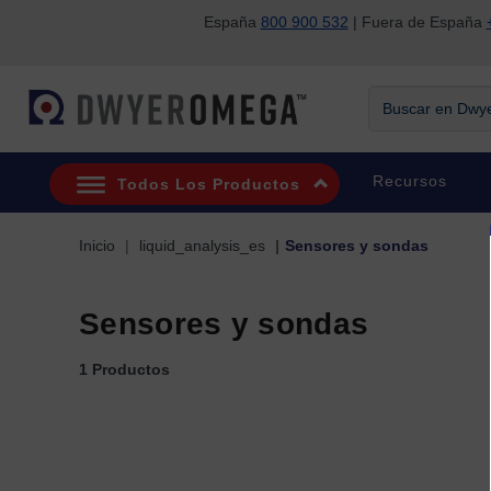
España
800 900 532
| Fuera de España
Saltar a la búsqueda
Saltar al contenido principal
Saltar a la navegación
Buscar en Dwyer
Recursos
Todos Los Productos
Inicio
liquid_analysis_es
Sensores y sondas
Sensores y sondas
1 Productos