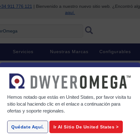
+34 911 776 121
| Bienvenido a nuestro nuevo sitio web. ¿Encontró al
aquí.
Omega
Servicios
Nuestras Marcas
Configurables
Hemos notado que estás en
United States
, por favor visita tu
sitio local haciendo clic en el enlace a continuación para
ofertas y soporte regionales.
Quédate Aquí.
Ir Al Sitio De
United States
>