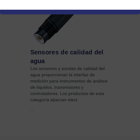
Sensores de calidad del
agua
Los sensores y sondas de calidad del
agua proporcionan la interfaz de
medición para instrumentos de análisis
de líquidos, transmisores y
controladores. Los productos de esta
categoría abarcan elect
...