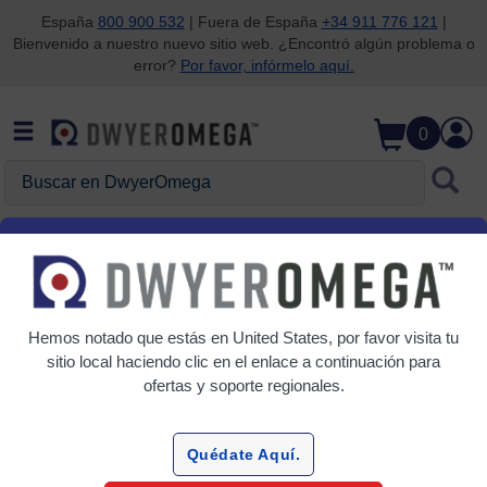
España
800 900 532
| Fuera de España
+34 911 776 121
|
Bienvenido a nuestro nuevo sitio web. ¿Encontró algún problema o
Saltar a la búsqueda
Saltar al contenido principal
Saltar a la navegación
error?
Por favor, infórmelo aquí.
0
Buscar en DwyerOmega
Inicio
Calidad del aire
Velocidad del aire y flujo de aire
Velocidad del aire y flujo de aire
Hemos notado que estás en
United States
, por favor visita tu
sitio local haciendo clic en el enlace a continuación para
6 Productos
ofertas y soporte regionales.
Quédate Aquí.