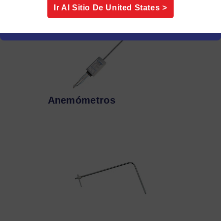
Ir Al Sitio De
United States
>
Anemómetros