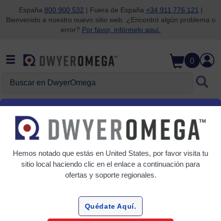
España
800 900 532
| Fuera de España
+34 911 776 121
|
Bienvenido a nuestro nuevo sitio web. ¿Encontró algún problema o
Saltar a la búsqueda
Saltar al contenido principal
Saltar a la navegación
error?
Por favor, infórmelo aquí.
0
Buscar en DwyerOmega
Inicio
Temperatura
Interruptores y termostatos
Interruptores y termostatos
Hemos notado que estás en
United States
, por favor visita tu
2 Productos
sitio local haciendo clic en el enlace a continuación para
ofertas y soporte regionales.
Quédate Aquí.