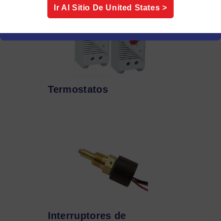
Ir Al Sitio De
United States
>
Termostatos
Interruptores de