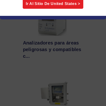
Ir Al Sitio De
United States
>
Analizadores para áreas
peligrosas y compatibles
c...