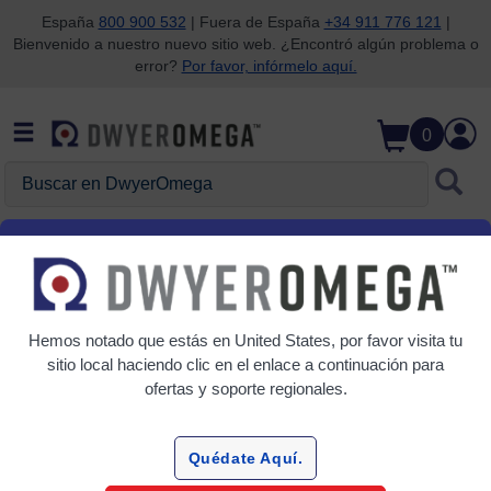
España
800 900 532
| Fuera de España
+34 911 776 121
|
Bienvenido a nuestro nuevo sitio web. ¿Encontró algún problema o
Saltar a la búsqueda
Saltar al contenido principal
Saltar a la navegación
error?
Por favor, infórmelo aquí.
0
Buscar en DwyerOmega
Inicio
Análisis de gases
Oxígeno
Oxígeno
Hemos notado que estás en
United States
, por favor visita tu
7 Productos
sitio local haciendo clic en el enlace a continuación para
ofertas y soporte regionales.
Quédate Aquí.