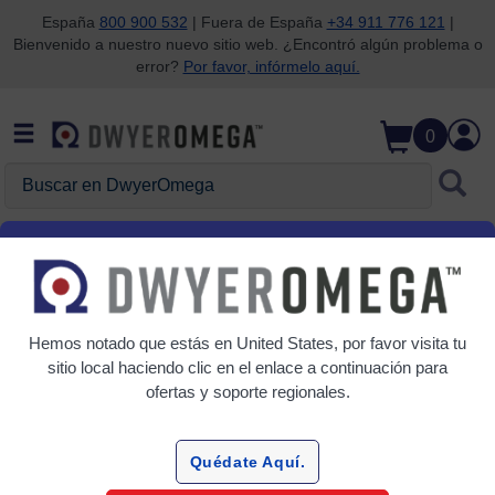
España
800 900 532
| Fuera de España
+34 911 776 121
|
Bienvenido a nuestro nuevo sitio web. ¿Encontró algún problema o
Saltar a la búsqueda
Saltar al contenido principal
Saltar a la navegación
error?
Por favor, infórmelo aquí.
0
Buscar en DwyerOmega
Inicio
Presión
Interruptores
Interruptores
Hemos notado que estás en
United States
, por favor visita tu
2 Productos
sitio local haciendo clic en el enlace a continuación para
ofertas y soporte regionales.
Quédate Aquí.