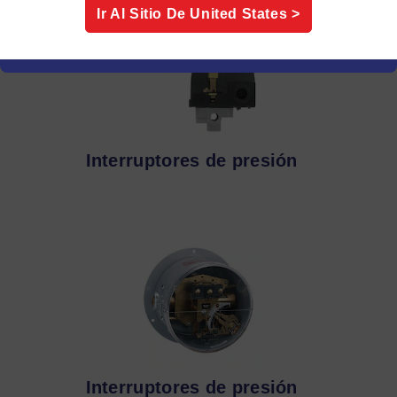
Ir Al Sitio De
United States
>
Interruptores de presión
Interruptores de presión