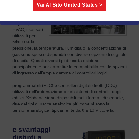
applicazioni
Vai Al Sito
United States
>
come la
manutenzione
degli impianti
HVAC, i sensori
utilizzati per
misurare la
pressione, la temperatura, l'umidità o la concentrazione di
gas sono spesso disponibili con diverse opzioni di segnale
di uscita. Questi diversi tipi di uscita esistono
principalmente per garantire la compatibilità con le opzioni
di ingresso dell'ampia gamma di controllori logici
programmabili (PLC) e controllori digitali diretti (DDC)
utilizzati nell'automazione e nei sistemi di controllo degli
edifici. Sebbene siano disponibili molti formati di segnale,
due dei tipi di uscita analogica più comuni sono la
tensione analogica, tipicamente da 0 a 10 V cc, e la
e svantaggi
distinti a