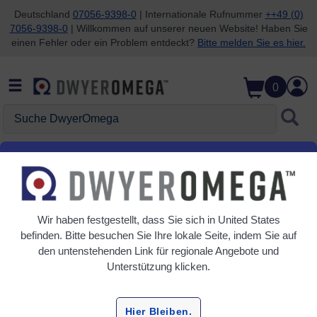
Deutschland
07056-9398-0
| Internationale Rufnummer
++49 (0)
7056-9398-0
| Willkommen auf unserer neuen Website! Haben Sie
Zum Suchen überspringen
Zum Hauptinhalt überspringen
Zur Navigation überspringen
einen Fehler oder ein Problem entdeckt?
Bitte melden Sie es hier.
0
Suche DwyerOmega
Startseite
liquid_analysis_de
Messgeräte und Testkits
Messgeräte und Testkits
Wir haben festgestellt, dass Sie sich in
United States
befinden. Bitte besuchen Sie Ihre lokale Seite, indem Sie auf
2 Produkte
den untenstehenden Link für regionale Angebote und
Unterstützung klicken.
Hier Bleiben.