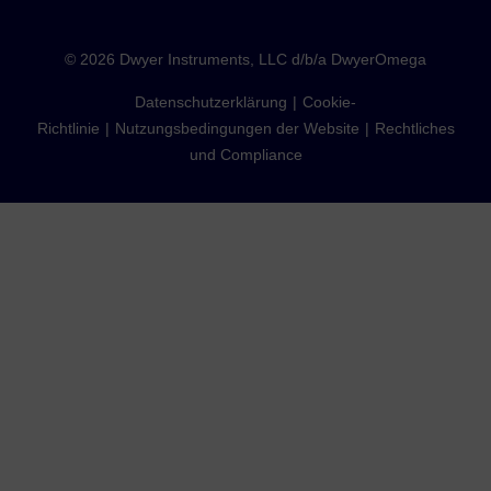
©
2026
Dwyer Instruments, LLC d/b/a DwyerOmega
Datenschutzerklärung
Cookie-
Richtlinie
Nutzungsbedingungen der Website
Rechtliches
und Compliance