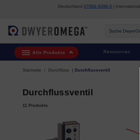
Deutschland
07056-9398-0
| Internatio
Zum Suchen überspringen
Zum Hauptinhalt überspringen
Zur Navigation überspringen
Suche DwyerOme
Ressourcen
Alle Produkte
Startseite
Durchfluss
Durchflussventil
Durchflussventil
11 Produkte