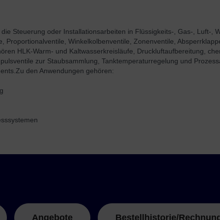
ie Steuerung oder Installationsarbeiten in Flüssigkeits-, Gas-, Luft-
Proportionalventile, Winkelkolbenventile, Zonenventile, Absperrklappen,
en HLK-Warm- und Kaltwasserkreisläufe, Druckluftaufbereitung, che
pulsventile zur Staubsammlung, Tanktemperaturregelung und Prozessa
ents.
Zu den Anwendungen gehören:
ng
zesssystemen
Angebote
Bestellhistorie/Rechnun