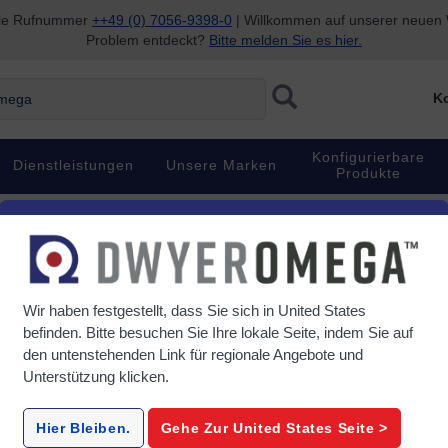
nale Rufnummer
++49 (0) 7056-9398-0
| Willkommen auf unserer neuen W
Problem entdeckt?
Bitte melden Sie es hier.
ga
Ko
Konfigurierbare
Dienstleistungen
Unsere Marken
Produkte
Wir haben festgestellt, dass Sie sich in
United States
befinden. Bitte besuchen Sie Ihre lokale Seite, indem Sie auf
den untenstehenden Link für regionale Angebote und
Unterstützung klicken.
Hier Bleiben.
Gehe Zur
United States
Seite >