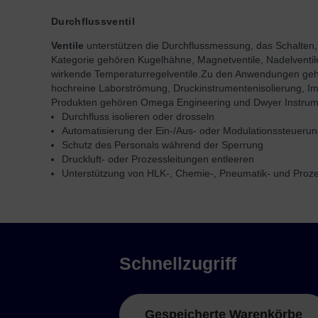
Durchflussventil
Ventile
unterstützen die Durchflussmessung, das Schalten, d
Kategorie gehören Kugelhähne, Magnetventile, Nadelventile, 
wirkende Temperaturregelventile.
Zu den Anwendungen gehör
hochreine Laborströmung, Druckinstrumentenisolierung, Im
Produkten gehören Omega Engineering und Dwyer Instrum
Durchfluss isolieren oder drosseln
Automatisierung der Ein-/Aus- oder Modulationssteueru
Schutz des Personals während der Sperrung
Druckluft- oder Prozessleitungen entleeren
Unterstützung von HLK-, Chemie-, Pneumatik- und Pro
Schnellzugriff
Gespeicherte Warenkörbe