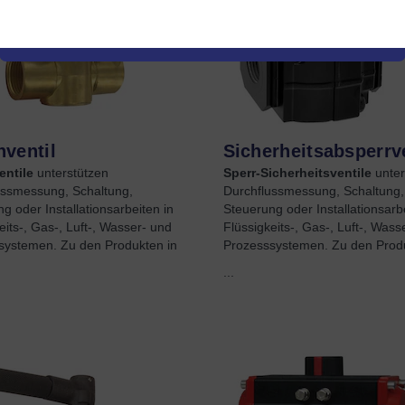
ventil
Sicherheitsabsperrv
ntile
unterstützen
Sperr-Sicherheitsventile
unter
ussmessung, Schaltung,
Durchflussmessung, Schaltung,
g oder Installationsarbeiten in
Steuerung oder Installationsarbe
eits-, Gas-, Luft-, Wasser- und
Flüssigkeits-, Gas-, Luft-, Wass
systemen. Zu den Produkten in
Prozesssystemen. Zu den Prod
...