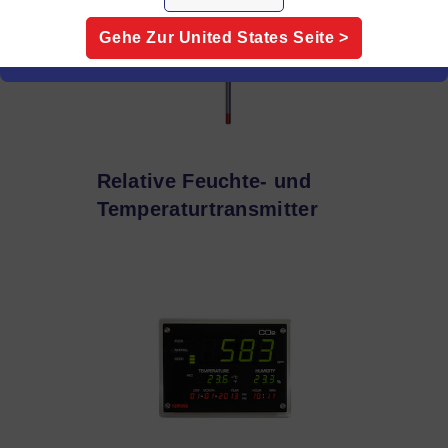
Gehe Zur
United States
Seite >
Relative Feuchte- und
Temperaturtransmitter