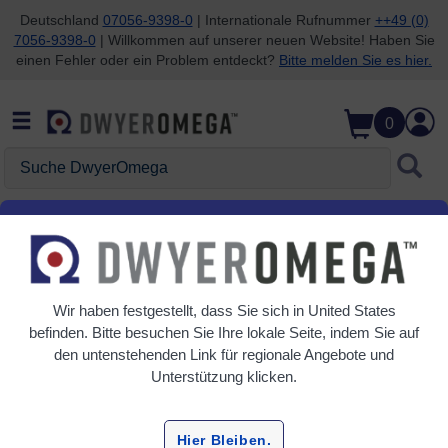
Deutschland
07056-9398-0
| Internationale Rufnummer
++49 (0)
7056-9398-0
| Willkommen auf unserer neuen Website! Haben Sie
Zum Suchen überspringen
Zum Hauptinhalt überspringen
Zur Navigation überspringen
einen Fehler oder ein Problem entdeckt?
Bitte melden Sie es hier.
0
Suche DwyerOmega
Startseite
Feuchtigkeit
Sender
Sender
Wir haben festgestellt, dass Sie sich in
United States
2 Produkte
befinden. Bitte besuchen Sie Ihre lokale Seite, indem Sie auf
den untenstehenden Link für regionale Angebote und
Unterstützung klicken.
Hier Bleiben.