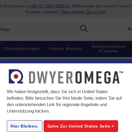
nale Rufnummer
++49 (0) 7056-9398-0
| Willkommen auf unserer neuen W
Problem entdeckt?
Bitte melden Sie es hier.
ga
Ko
Konfigurierbare
Dienstleistungen
Unsere Marken
Produkte
er
Wir haben festgestellt, dass Sie sich in
United States
befinden. Bitte besuchen Sie Ihre lokale Seite, indem Sie auf
den untenstehenden Link für regionale Angebote und
Unterstützung klicken.
Hier Bleiben.
Gehe Zur
United States
Seite >