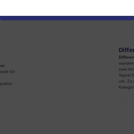
-
Diffe
Differ
wandeln
er
zwei Ans
nale für
Signal 
um. Zu 
ration
Kategor
...