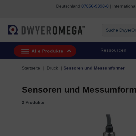
Deutschland
07056-9398-0
| Internatio
Zum Suchen überspringen
Zum Hauptinhalt überspringen
Zur Navigation überspringen
Suche DwyerOme
Ressourcen
Alle Produkte
Startseite
Druck
Sensoren und Messumformer
Sensoren und Messumform
2 Produkte