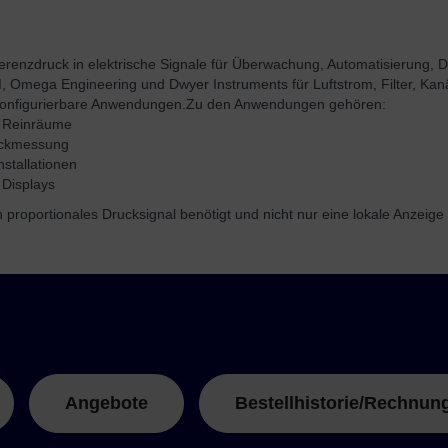
erenzdruck in elektrische Signale für Überwachung, Automatisierung,
CI, Omega Engineering und Dwyer Instruments für Luftstrom, Filter, K
d konfigurierbare Anwendungen.
Zu den Anwendungen gehören:
d Reinräume
ruckmessung
stallationen
 Displays
oportionales Drucksignal benötigt und nicht nur eine lokale Anzeige 
Angebote
Bestellhistorie/Rechnun