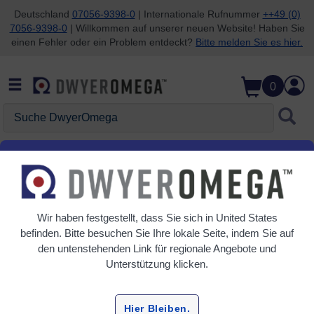
Deutschland
07056-9398-0
| Internationale Rufnummer
++49 (0)
7056-9398-0
| Willkommen auf unserer neuen Website! Haben Sie
Zum Suchen überspringen
Zum Hauptinhalt überspringen
Zur Navigation überspringen
einen Fehler oder ein Problem entdeckt?
Bitte melden Sie es hier.
0
Suche DwyerOmega
Startseite
Luftqualität
Luft- und Gasmessumformer
Luft- und Gasmessumformer
Wir haben festgestellt, dass Sie sich in
United States
5 Produkte
befinden. Bitte besuchen Sie Ihre lokale Seite, indem Sie auf
den untenstehenden Link für regionale Angebote und
Unterstützung klicken.
Hier Bleiben.