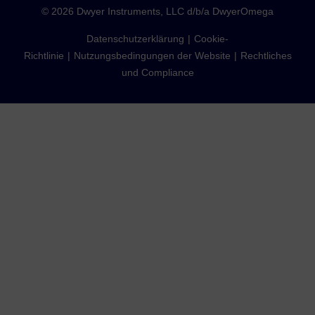
©
2026
Dwyer Instruments, LLC d/b/a DwyerOmega
Datenschutzerklärung
Cookie-
Richtlinie
Nutzungsbedingungen der Website
Rechtliches
und Compliance