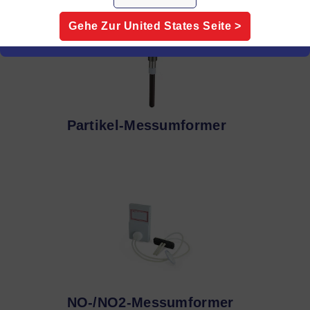
Gehe Zur
United States
Seite >
Partikel-Messumformer
NO-/NO2-Messumformer