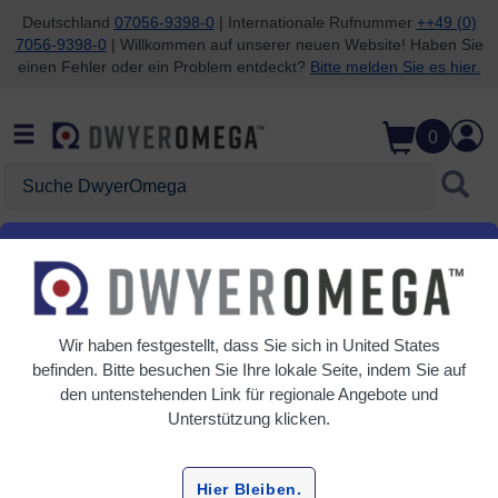
Deutschland
07056-9398-0
| Internationale Rufnummer
++49 (0)
7056-9398-0
| Willkommen auf unserer neuen Website! Haben Sie
Zum Suchen überspringen
Zum Hauptinhalt überspringen
Zur Navigation überspringen
einen Fehler oder ein Problem entdeckt?
Bitte melden Sie es hier.
0
Suche DwyerOmega
Startseite
Datenerfassung
Datenlogger
Datenlogger
Wir haben festgestellt, dass Sie sich in
United States
8 Produkte
befinden. Bitte besuchen Sie Ihre lokale Seite, indem Sie auf
den untenstehenden Link für regionale Angebote und
Unterstützung klicken.
Hier Bleiben.