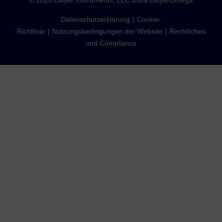
©
2026
Dwyer Instruments, LLC d/b/a DwyerOmega
Datenschutzerklärung
Cookie-
Richtlinie
Nutzungsbedingungen der Website
Rechtliches
und Compliance