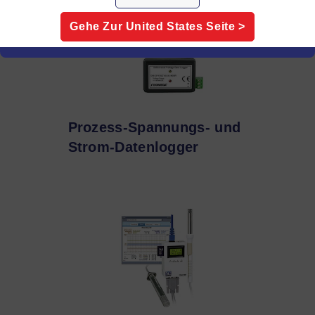
Gehe Zur
United States
Seite >
Prozess-Spannungs- und
Strom-Datenlogger