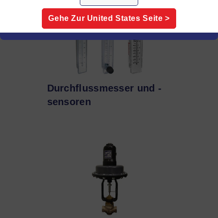
Gehe Zur
United States
Seite >
Durchflussmesser und -
sensoren