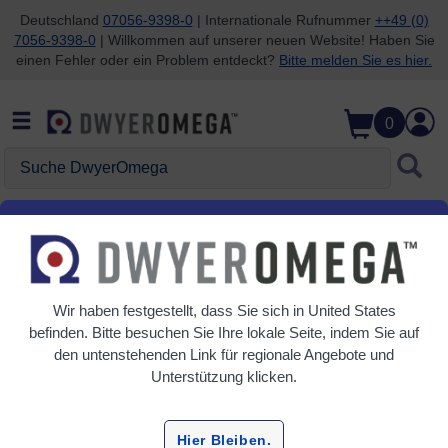
Deutschland
07056-9398-0
| Internationale Rufnummer
++49 (0)
7056-9398-0
| Willkommen auf unserer neuen Website! Haben Sie
Zum Suchen überspringen
Zum Hauptinhalt überspringen
Zur Navigation überspringen
einen Fehler oder ein Problem entdeckt?
Bitte melden Sie es hier.
0
Suche DwyerOmega
Startseite
Durchfluss
Durchfluss
Wir haben festgestellt, dass Sie sich in
United States
6 Produkte
befinden. Bitte besuchen Sie Ihre lokale Seite, indem Sie auf
den untenstehenden Link für regionale Angebote und
Unterstützung klicken.
Hier Bleiben.