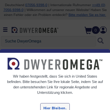
Deutschland
07056-9398-0
| Internationale Rufnummer
++49 (0)
7056-9398-0
| Willkommen auf unserer neuen Website! Haben Sie
Zum Suchen überspringen
Zum Hauptinhalt überspringen
Zur Navigation überspringen
einen Fehler oder ein Problem entdeckt?
Bitte melden Sie es hier.
0
Suche DwyerOmega
Startseite
Taupunkt
Taupunkt
Wir haben festgestellt, dass Sie sich in
United States
7 Produkte
befinden. Bitte besuchen Sie Ihre lokale Seite, indem Sie auf
den untenstehenden Link für regionale Angebote und
Unterstützung klicken.
Hier Bleiben.