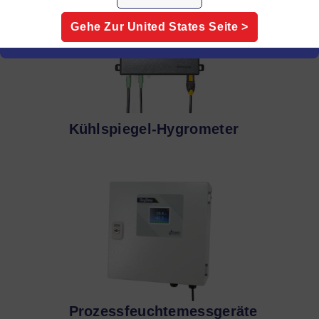
Gehe Zur
United States
Seite >
Kühlspiegel-Hygrometer
Prozessfeuchtemessgeräte