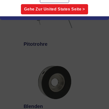
Gehe Zur
United States
Seite >
Pitotrohre
Blenden