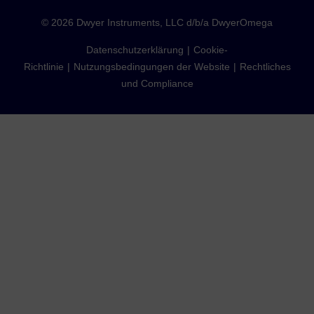
©
2026
Dwyer Instruments, LLC d/b/a DwyerOmega
Datenschutzerklärung
Cookie-
Richtlinie
Nutzungsbedingungen der Website
Rechtliches
und Compliance