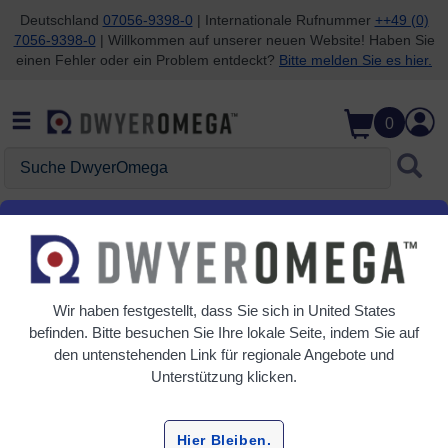
Deutschland
07056-9398-0
| Internationale Rufnummer
++49 (0)
7056-9398-0
| Willkommen auf unserer neuen Website! Haben Sie
Zum Suchen überspringen
Zum Hauptinhalt überspringen
Zur Navigation überspringen
einen Fehler oder ein Problem entdeckt?
Bitte melden Sie es hier.
0
Suche DwyerOmega
Startseite
Durchfluss
Sensoren
Sensoren
Wir haben festgestellt, dass Sie sich in
United States
2 Produkte
befinden. Bitte besuchen Sie Ihre lokale Seite, indem Sie auf
den untenstehenden Link für regionale Angebote und
Unterstützung klicken.
Hier Bleiben.