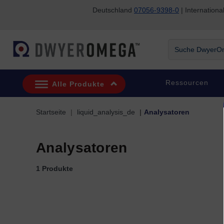
Deutschland
07056-9398-0
| Internatio
Zum Suchen überspringen
Zum Hauptinhalt überspringen
Zur Navigation überspringen
Suche DwyerOme
Ressourcen
Alle Produkte
Startseite
liquid_analysis_de
Analysatoren
Analysatoren
1 Produkte