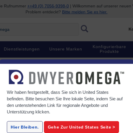
nale Rufnummer
++49 (0) 7056-9398-0
| Willkommen auf unserer neuen W
Problem entdeckt?
Bitte melden Sie es hier.
ga
Ko
Konfigurierbare
Dienstleistungen
Unsere Marken
Produkte
Wir haben festgestellt, dass Sie sich in
United States
befinden. Bitte besuchen Sie Ihre lokale Seite, indem Sie auf
den untenstehenden Link für regionale Angebote und
Unterstützung klicken.
Hier Bleiben.
Gehe Zur
United States
Seite >