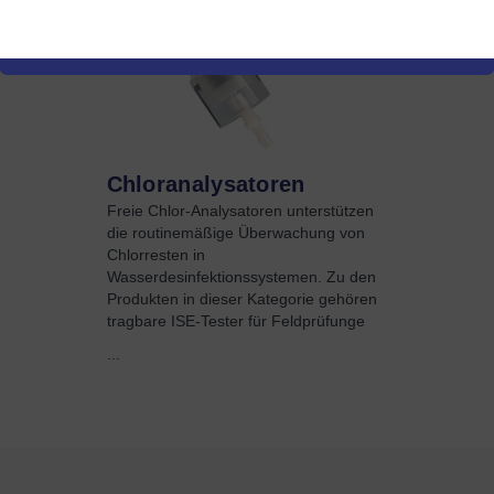
Chloranalysatoren
Freie Chlor-Analysatoren unterstützen
die routinemäßige Überwachung von
Chlorresten in
Wasserdesinfektionssystemen. Zu den
Produkten in dieser Kategorie gehören
tragbare ISE-Tester für Feldprüfunge
...