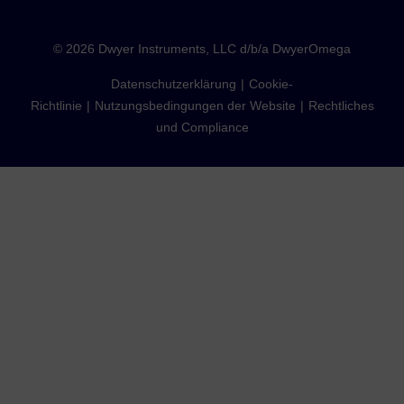
©
2026
Dwyer Instruments, LLC d/b/a DwyerOmega
Datenschutzerklärung
Cookie-
Richtlinie
Nutzungsbedingungen der Website
Rechtliches
und Compliance