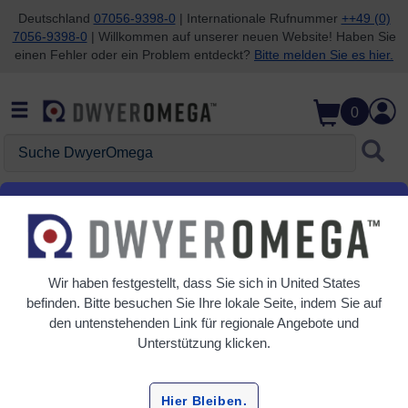
Deutschland
07056-9398-0
| Internationale Rufnummer
++49 (0)
7056-9398-0
| Willkommen auf unserer neuen Website! Haben Sie
Zum Suchen überspringen
Zum Hauptinhalt überspringen
Zur Navigation überspringen
einen Fehler oder ein Problem entdeckt?
Bitte melden Sie es hier.
0
Suche DwyerOmega
Startseite
Feuchtigkeit
Messgeräte und Datenlogger
Messgeräte und Datenlogger
Wir haben festgestellt, dass Sie sich in
United States
befinden. Bitte besuchen Sie Ihre lokale Seite, indem Sie auf
2 Produkte
den untenstehenden Link für regionale Angebote und
Unterstützung klicken.
Hier Bleiben.