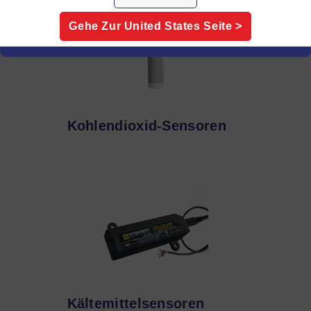
Gehe Zur
United States
Seite >
Kohlendioxid-Sensoren
Kältemittelsensoren