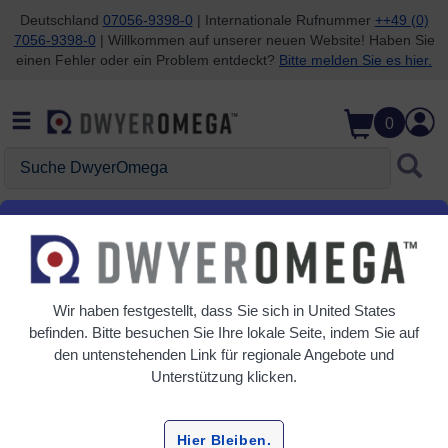
Deutschland
07056-9398-0
| Internationale Rufnummer
++49 (0)
7056-9398-0
| Willkommen auf unserer neuen Website! Haben Sie
Zum Suchen überspringen
Zum Hauptinhalt überspringen
Zur Navigation überspringen
einen Fehler oder ein Problem entdeckt?
Bitte melden Sie es hier.
0
Suche DwyerOmega
Startseite
Gasanalyse
Gassensoren
Gassensoren
Wir haben festgestellt, dass Sie sich in
United States
5 Produkte
befinden. Bitte besuchen Sie Ihre lokale Seite, indem Sie auf
den untenstehenden Link für regionale Angebote und
Unterstützung klicken.
Hier Bleiben.