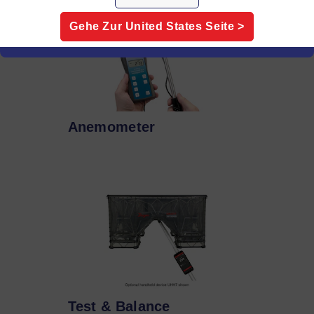
Gehe Zur
United States
Seite >
Anemometer
Test & Balance