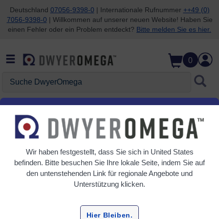
Deutschland
07056-9398-0
| Internationale Rufnummer
++49 (0)
7056-9398-0
| Willkommen auf unserer neuen Website! Haben Sie
Zum Suchen überspringen
Zum Hauptinhalt überspringen
Zur Navigation überspringen
einen Fehler oder ein Problem entdeckt?
Bitte melden Sie es hier.
0
Suche DwyerOmega
Startseite
Prüfung und Inspektion
Handgeräte
Handgeräte
Wir haben festgestellt, dass Sie sich in
United States
8 Produkte
befinden. Bitte besuchen Sie Ihre lokale Seite, indem Sie auf
den untenstehenden Link für regionale Angebote und
Unterstützung klicken.
Hier Bleiben.