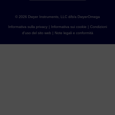
©
2026
Dwyer Instruments, LLC d/b/a DwyerOmega
Informativa sulla privacy
Informativa sui cookie
Condizioni
d'uso del sito web
Note legali e conformità