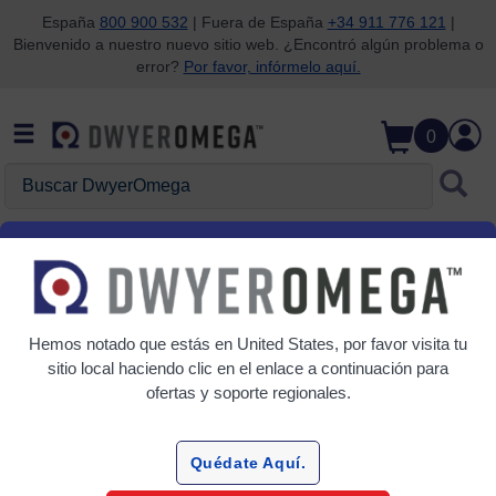
España
800 900 532
| Fuera de España
+34 911 776 121
|
Bienvenido a nuestro nuevo sitio web. ¿Encontró algún problema o
Saltar a la búsqueda
Saltar al contenido principal
Saltar a la navegación
error?
Por favor, infórmelo aquí.
0
Buscar DwyerOmega
Inicio
Pruebas y Inspección
Portátiles
Anemómetros
Hemos notado que estás en
United States
, por favor visita tu
Cuadrícula
Tabla
sitio local haciendo clic en el enlace a continuación para
ofertas y soporte regionales.
Search.page.sortTitle
Quédate Aquí.
Filtrar Por