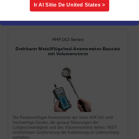
Ir Al Sitio De
United States
>
Anemómetros
HHF142-Series
Drehbarer Metallflügelrad-Anemometer-Bausatz
mit Volumenstrom
Die Rotationsflügel-Anemometer der Serie HHF142 sind
hochwertige Geräte, die genaue Messungen der
Luftgeschwindigkeit und des Volumenstroms liefern. NIST-
rückführbare Zertifizierung der Kalibrierung im Lieferumfang
enthalten.