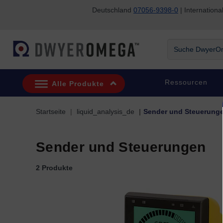
Deutschland
07056-9398-0
| Internatio
Zum Suchen überspringen
Zum Hauptinhalt überspringen
Zur Navigation überspringen
Suche DwyerOme
Ressourcen
Alle Produkte
Startseite
liquid_analysis_de
Sender und Steuerung
Sender und Steuerungen
2 Produkte