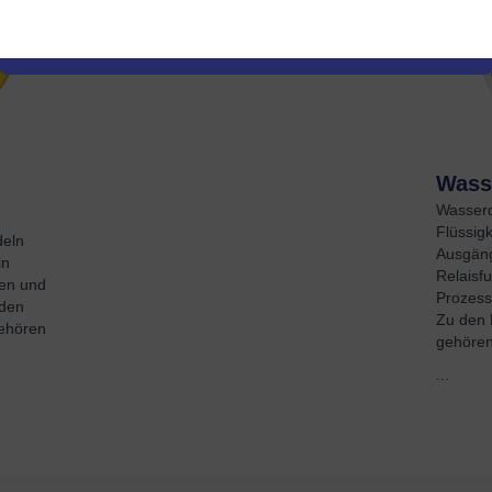
Wasse
Wasserq
Flüssig
deln
Ausgäng
in
Relaisf
gen und
Prozess
den
Zu den 
gehören
gehöre
...