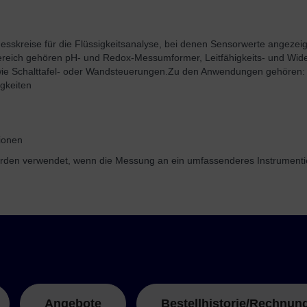
sskreise für die Flüssigkeitsanalyse, bei denen Sensorwerte angezeigt
reich gehören pH- und Redox-Messumformer, Leitfähigkeits- und Wi
ie Schalttafel- oder Wandsteuerungen.
Zu den Anwendungen gehören:
gkeiten
tionen
werden verwendet, wenn die Messung an ein umfassenderes Instrumen
Angebote
Bestellhistorie/Rechnun