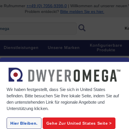
nale Rufnummer
++49 (0) 7056-9398-0
| Willkommen auf unserer neuen W
Problem entdeckt?
Bitte melden Sie es hier.
ga
Ko
Konfigurierbare
Dienstleistungen
Unsere Marken
Produkte
en
Wir haben festgestellt, dass Sie sich in
United States
befinden. Bitte besuchen Sie Ihre lokale Seite, indem Sie auf
den untenstehenden Link für regionale Angebote und
Unterstützung klicken.
Hier Bleiben.
Gehe Zur
United States
Seite >