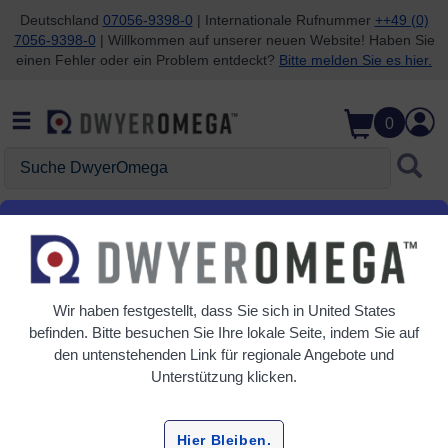
Deutschland
07056-9398-0
| Internationale Rufnummer
++49 (0)
7056-9398-0
| Willkommen auf unserer neuen Website! Haben Sie
Zum Suchen überspringen
Zum Hauptinhalt überspringen
Zur Navigation überspringen
einen Fehler oder ein Problem entdeckt?
Bitte melden Sie es hier.
0
Suche DwyerOmega
Startseite
Automatisierung, Steuerung und Überwachung
Sicherheit und Stromversorgung
Wir haben festgestellt, dass Sie sich in
United States
Sicherheit und Stromversorgung
befinden. Bitte besuchen Sie Ihre lokale Seite, indem Sie auf
den untenstehenden Link für regionale Angebote und
3 Produkte
Unterstützung klicken.
Hier Bleiben.