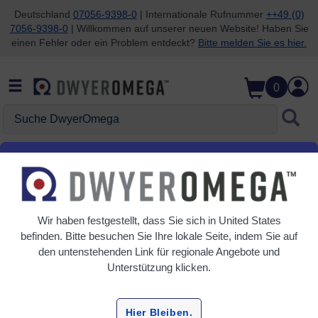
Deutschland
07056-9398-0
| Internationale Rufnummer
++49 (0)
7056-9398-0
| Willkommen auf unserer neuen Website! Haben Sie
Zum Suchen überspringen
Zum Hauptinhalt überspringen
Zur Navigation überspringen
einen Fehler oder ein Problem entdeckt?
Bitte melden Sie es hier.
0
Suche DwyerOmega
Startseite
Durchfluss
Durchflussventil
Magnetventile
Wir haben festgestellt, dass Sie sich in
United States
Raster
Tabelle
befinden. Bitte besuchen Sie Ihre lokale Seite, indem Sie auf
den untenstehenden Link für regionale Angebote und
Sortieren
Unterstützung klicken.
Nach:
Verfeinern
Hier Bleiben.