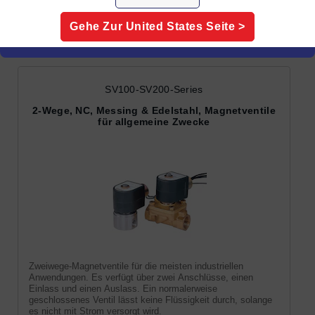
Magnetventile
Gehe Zur
United States
Seite >
SV100-SV200-Series
2-Wege, NC, Messing & Edelstahl, Magnetventile
für allgemeine Zwecke
Zweiwege-Magnetventile für die meisten industriellen
Anwendungen. Es verfügt über zwei Anschlüsse, einen
Einlass und einen Auslass. Ein normalerweise
geschlossenes Ventil lässt keine Flüssigkeit durch, solange
es nicht mit Strom versorgt wird.