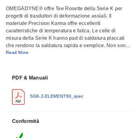
OMEGADYNE® offre Tee Rosette della Serie K per
progetti di trasduttori di deformazione assiali. Il
materiale Precision Karma offre eccellenti
caratteristiche di temperatura e fatica. Le celle di
misura della Serie K hanno pad di saldatura placcati
che rendono la saldatura rapida e semplice. Non sono
Read More
richiesti saldatori o flussanti speciali.
Disponibili tre diversi stili di Tee Rosette:
SGK-B3A-K350U -*****
dispone di 2 celle di misura
PDF & Manuali
separate con griglie perpendicolari su un unico
supporto.
SGK-2-ELEMENT90_spec
SGK-BH3A-K350U-*****
è un design a mezzo ponte,
con 2 celle di misura, griglie perpendicolari con un
conduttore/pad comune su un unico supporto.
SGK-B5A-K350W-*****
è un design di Tee Rosette a
Conformità
mezzo ponte, spesso utilizzato per il progetto di celle di
carico a colonna dove è richiesta alta precisione. La