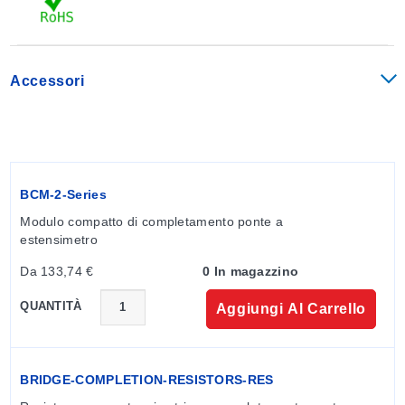
geometria di questa cella di misura è mostrata con le
linguette lungo la parte superiore, e la cella di misura
centrale è verticale, utilizzata per la direzione dello
sforzo principale nella colonna. La griglia
Accessori
perpendicolare è divisa, metà su ciascun lato. Questa
può anche essere conosciuta come griglia trasversale.
La griglia trasversale tende a correggere la
deformazione da flessione o il carico fuori asse nella
colonna.
BCM-2-Series
Modulo compatto di completamento ponte a 
estensimetro
Da 133,74 €
0 In magazzino
QUANTITÀ
Aggiungi Al Carrello
BRIDGE-COMPLETION-RESISTORS-RES