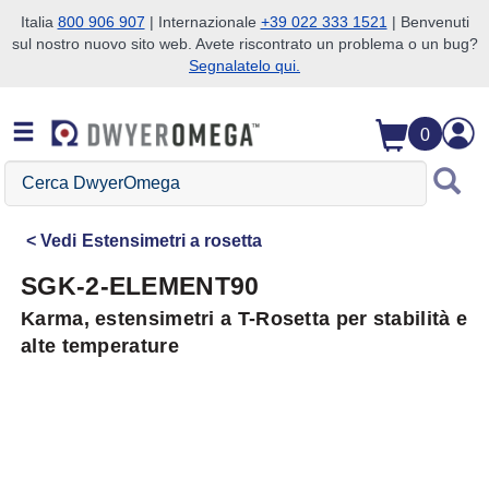
Italia
800 906 907
| Internazionale
+39 022 333 1521
| Benvenuti
sul nostro nuovo sito web. Avete riscontrato un problema o un bug?
Salta alla ricerca
Salta al contenuto principale
Salta alla navigazione
Segnalatelo qui.
0
Cerca
DwyerOmega
Vedi
Estensimetri a rosetta
SGK-2-ELEMENT90
Karma, estensimetri a T-Rosetta per stabilità e
alte temperature