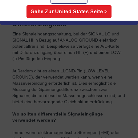
werden sollten.
Gehe Zur
United States
Seite >
Differenzsignale
Eine Signaleingangsschaltung, bei der SIGNAL LO und
SIGNAL HI in Bezug auf ANALOG GROUND elektrisch
potentialfrei sind. Beispielsweise verfügt eine A/D-Karte
mit Differenzeingang über einen HI- (+) und einen LOW-
(-) Pin für jeden Eingang.
Außerdem gibt es einen LLGND-Pin (LOW LEVEL
GROUND), der verwendet werden kann, wenn eine
Masseverbindung erforderlich ist. Dies ermöglicht die
Messung der Spannungsdifferenz zwischen zwei
Signalen, die an dieselbe Masse angeschlossen sind, und
bietet eine hervorragende Gleichtaktunterdrückung.
Wo sollten differentielle Signaleingänge
verwendet werden?
Immer wenn elektromagnetische Störungen (EMI) oder