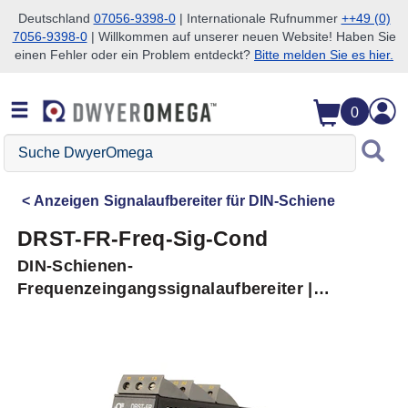
Deutschland
07056-9398-0
| Internationale Rufnummer
++49 (0)
7056-9398-0
| Willkommen auf unserer neuen Website! Haben Sie
Zum Suchen überspringen
Zum Hauptinhalt überspringen
Zur Navigation überspringen
einen Fehler oder ein Problem entdeckt?
Bitte melden Sie es hier.
0
Suche
DwyerOmega
Anzeigen
Signalaufbereiter für DIN-Schiene
DRST-FR-Freq-Sig-Cond
DIN-Schienen-
Frequenzeingangssignalaufbereiter |
Konfigurierbar