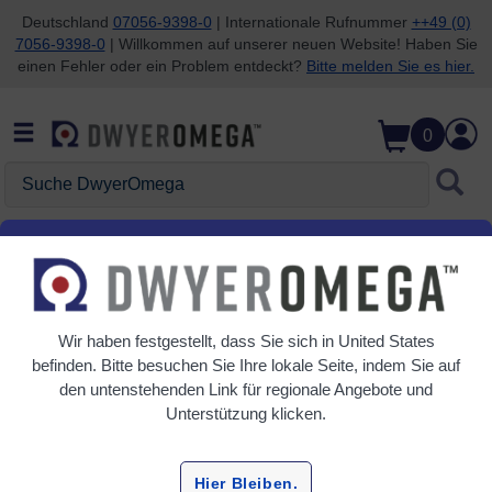
Deutschland
07056-9398-0
| Internationale Rufnummer
++49 (0)
7056-9398-0
| Willkommen auf unserer neuen Website! Haben Sie
Zum Suchen überspringen
Zum Hauptinhalt überspringen
Zur Navigation überspringen
einen Fehler oder ein Problem entdeckt?
Bitte melden Sie es hier.
0
Suche DwyerOmega
Startseite
Temperatur
Thermoelemente
Oberflächenmontierte Thermoelemente
Wir haben festgestellt, dass Sie sich in
United States
Raster
Tabelle
befinden. Bitte besuchen Sie Ihre lokale Seite, indem Sie auf
den untenstehenden Link für regionale Angebote und
Sortieren
Unterstützung klicken.
Nach:
Verfeinern
Hier Bleiben.