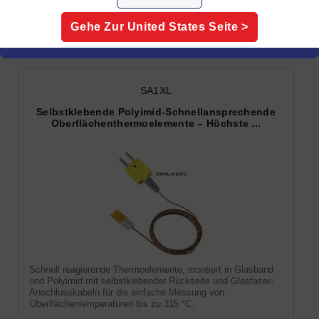
Oberflächenmontierte
Gehe Zur
United States
Seite >
Thermoelemente
SA1XL
Selbstklebende Polyimid-Schnellansprechende
Oberflächenthermoelemente – Höchste ...
Schnell reagierende Thermoelemente, montiert in Glasband
und Polyimid mit selbstklebender Rückseite und Glasfaser-
Anschlusskabeln für die einfache Messung von
Oberflächentemperaturen bis zu 315 °C.