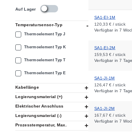
s
Auf Lager
k
SA1-EI-1M
u
120,33 € / stück
Temperatursensor-Typ
_
Verfügbar
in 7 Woc
a
Thermoelement Typ J
v
a
Thermoelement Typ K
SA1-EI-2M
i
159,53 € / stück
l
Thermoelement Typ T
Verfügbar
in 7 Tag
a
b
i
Thermoelement Typ E
SA1-JI-1M
l
i
126,47 € / stück
Kabellänge
t
Verfügbar
in 7 Tag
y
Legierungsmaterial (+)
_
Elektrischer Anschluss
d
SA1-JI-2M
e
167,67 € / stück
Legierungsmaterial (-)
Verfügbar
in 7 Woc
Prozesstemperatur, Max.