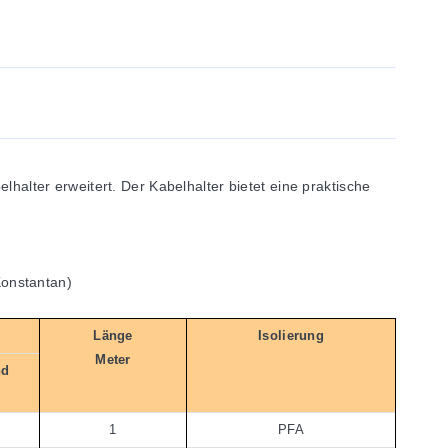
lter erweitert. Der Kabelhalter bietet eine praktische
onstantan)
Länge
Isolierung
Meter
nd
1
PFA