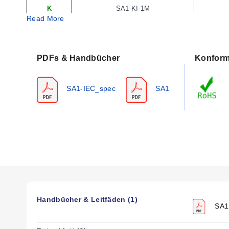
K
SA1-KI-1M
Read More
T
SA1-TI-1M
J
SA1-JI-2M
PDFs & Handbücher
Konform
K
SA1-KI-2M
T
SA1-TI-2M
SA1-IEC_spec
SA1
J
SA1-JI-3M
K
SA1-KI-3M
T
SA1-TI-3M
Hinweis: 2 Meter ist die längste verfügbare Länge mit Kabel
Handbücher & Leitfäden (1)
SA1 