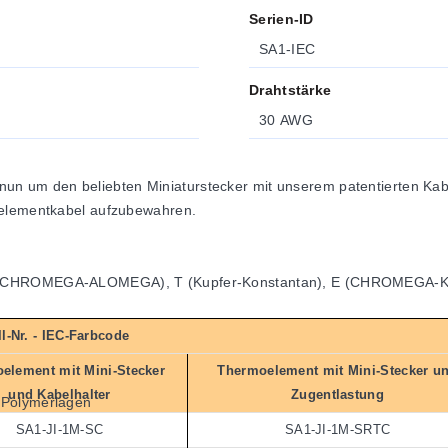
Serien-ID
SA1-IEC
Drahtstärke
30 AWG
m den beliebten Miniaturstecker mit unserem patentierten Kabelha
oelementkabel aufzubewahren.
 K (CHROMEGA-ALOMEGA), T (Kupfer-Konstantan), E (CHROMEGA-K
l-Nr. - IEC-Farbcode
element mit Mini-Stecker
Thermoelement mit Mini-Stecker u
und Kabelhalter
Zugentlastung
 Polymerlagen
g
SA1-JI-1M-SC
SA1-JI-1M-SRTC