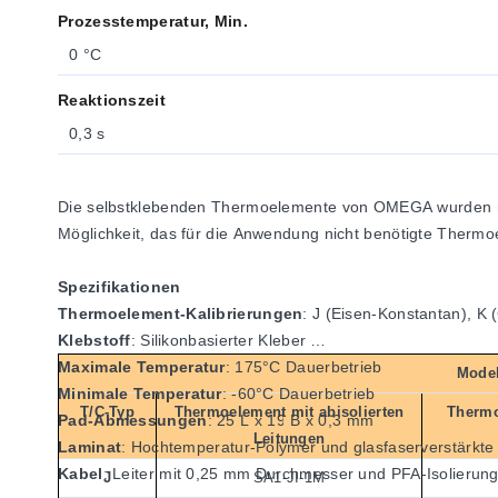
Prozesstemperatur, Min.
0 °C
Reaktionszeit
0,3 s
Die selbstklebenden Thermoelemente von OMEGA wurden nun u
Möglichkeit, das für die Anwendung nicht benötigte Therm
Spezifikationen
Thermoelement-Kalibrierungen
: J (Eisen-Konstantan),
Klebstoff
: Silikonbasierter Kleber
Maximale Temperatur
: 175°C Dauerbetrieb
Model
Minimale Temperatur
: -60°C Dauerbetrieb
T/C-Typ
Thermoelement mit abisolierten
Thermo
Pad-Abmessungen
: 25 L x 19 B x 0,3 mm
Leitungen
Laminat
: Hochtemperatur-Polymer und glasfaserverstärkte
Kabel
: Leiter mit 0,25 mm Durchmesser und PFA-Isolierun
J
SA1-JI-1M