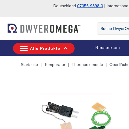
Deutschland
07056-9398-0
| Internatio
Zum Suchen überspringen
Zum Hauptinhalt überspringen
Zur Navigation überspringen
Suche
DwyerOmega
Ressourcen
Alle Produkte
Startseite
Temperatur
Thermoelemente
Oberfläch